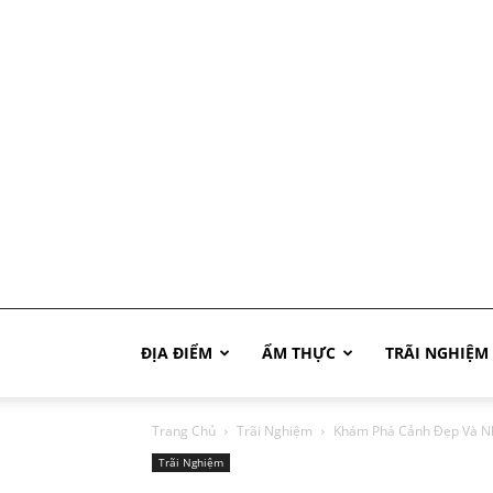
Phú
ĐỊA ĐIỂM
ẨM THỰC
TRÃI NGHIỆM
Trang Chủ
Trãi Nghiệm
Khám Phá Cảnh Đẹp Và Nh
Quốc
Trãi Nghiệm