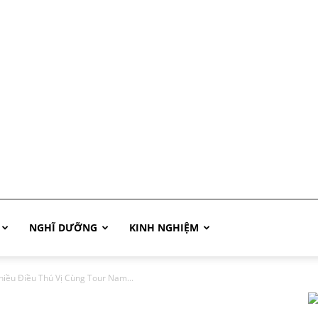
NGHĨ DƯỠNG
KINH NGHIỆM
iều Điều Thú Vị Cùng Tour Nam...