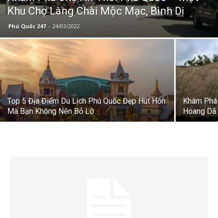
Khu Chợ Làng Chài Mộc Mạc, Bình Dị
Phú Quốc 247
-
24/03/2022
Top 5 Địa Điểm Du Lịch Phú Quốc Đẹp Hút Hồn
Khám Phá 
Mà Bạn Không Nên Bỏ Lỡ
Hoang Dã 