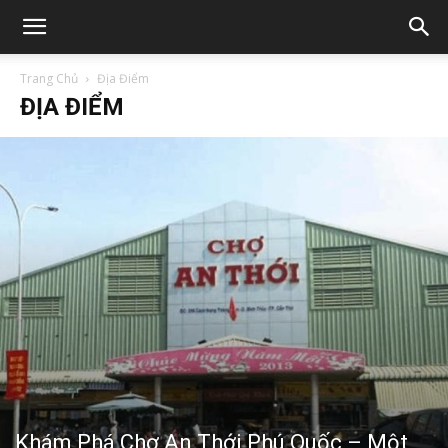
Trang Chủ
Địa Điểm
ĐỊA ĐIỂM
Khám Phá Chợ An Thới Phú Quốc – Một