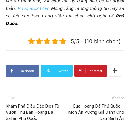
với sự thoải mái, vui chơi thả ga cùng bạn bè và người
thân.
Phuquoc247.vn
Mong rằng những thông tin này sẽ
có ích cho bạn trong việc lựa chọn chỗ nghỉ tại
Phú
Quốc
.
5/5 - (10 bình chọn)
Facebook
Twitter
Pinterest
Lùi lại
Tiếp theo
Khám Phá Điều Đặc Biệt Từ
Cua Hoàng Đế Phú Quốc –
Vườn Thú Bán Hoang Dã
Món Ăn Vương Giả Dành Cho
Safari Phú Quốc
Dân Sành Ăn