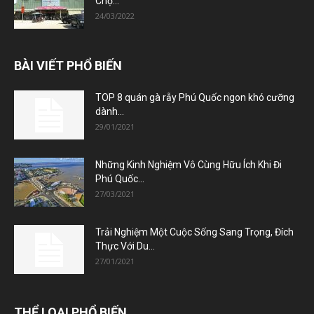
Chợ...
24/03/2022
BÀI VIẾT PHỔ BIẾN
TOP 8 quán gà rẫy Phú Quốc ngon khó cưỡng
dành...
29/01/2021
Những Kinh Nghiệm Vô Cùng Hữu Ích Khi Đi
Phú Quốc...
27/03/2021
Trải Nghiệm Một Cuộc Sống Sang Trọng, Đích
Thực Với Du...
27/01/2021
THỂ LOẠI PHỔ BIẾN