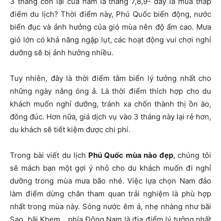
3 tháng còn lại của năm là tháng 7,8,9- đây là mùa thấp
điểm du lịch? Thời điểm này, Phú Quốc biển động, nước
biển đục và ảnh hưởng của gió mùa nên độ ẩm cao. Mưa
gió lớn có khả năng ngập lụt, các hoạt động vui chơi nghỉ
dưỡng sẽ bị ảnh hưởng nhiều.
Tuy nhiên, đây là thời điểm tắm biển lý tưởng nhất cho
những ngày nắng óng ả. Là thời điểm thích hợp cho du
khách muốn nghỉ dưỡng, tránh xa chốn thành thị ồn ào,
đông đúc. Hơn nữa, giá dịch vụ vào 3 tháng này lại rẻ hơn,
du khách sẽ tiết kiệm được chi phí.
Trong bài viết du lịch
Phú Quốc mùa nào đẹp
, chúng tôi
sẽ mách bạn một gợi ý nhỏ cho du khách muốn đi nghỉ
dưỡng trong mùa mưa bão nhé. Việc lựa chọn Nam đảo
làm điểm dừng chân tham quan trải nghiệm là phù hợp
nhất trong mùa này. Sóng nước êm ả, nhẹ nhàng như bãi
Sao, bãi Khem,…phía Đông Nam là địa điểm lý tưởng nhất