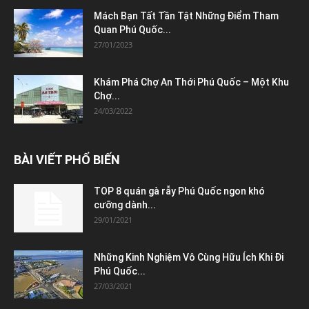
Mách Bạn Tất Tần Tật Những Điểm Tham
Quan Phú Quốc...
27/01/2023
Khám Phá Chợ An Thới Phú Quốc – Một Khu
Chợ...
24/03/2022
BÀI VIẾT PHỔ BIẾN
TOP 8 quán gà rẫy Phú Quốc ngon khó
cưỡng dành...
29/01/2021
Những Kinh Nghiệm Vô Cùng Hữu Ích Khi Đi
Phú Quốc...
27/03/2021