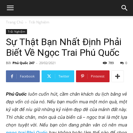
Trang Chủ
Trãi Nghiệm
Trãi Nghiệm
Sự Thật Bạn Nhất Định Phải
Biết Về Ngọc Trai Phú Quốc
Bởi
Phú Quốc 247
-
20/02/2021
789
0
Facebook
Twitter
Pinterest
Phú Quốc
luôn cuốn hút, cầm chân khách du lịch bằng vẻ
đẹp vốn có của nó. Nếu bạn muốn mua một món quà, một
kỷ vật để níu giữ những kỷ niệm đẹp đẽ của mảnh đất này.
Thì chắc chắn, món quà của biển cả – ngọc trai là một lựa
chọn tuyệt vời. Nếu bạn còn đang phân vân có nên mua
ngọc trai Phú Quốc
hay không hoặc làm thế nào để chọn