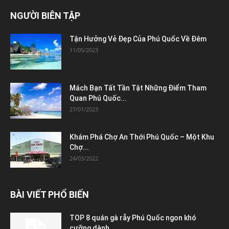
NGƯỜI BIÊN TẬP
Tận Hưởng Vẻ Đẹp Của Phú Quốc Về Đêm
11/05/2023
Mách Bạn Tất Tần Tật Những Điểm Tham
Quan Phú Quốc...
27/01/2023
Khám Phá Chợ An Thới Phú Quốc – Một Khu
Chợ...
24/03/2022
BÀI VIẾT PHỔ BIẾN
TOP 8 quán gà rẫy Phú Quốc ngon khó
cưỡng dành...