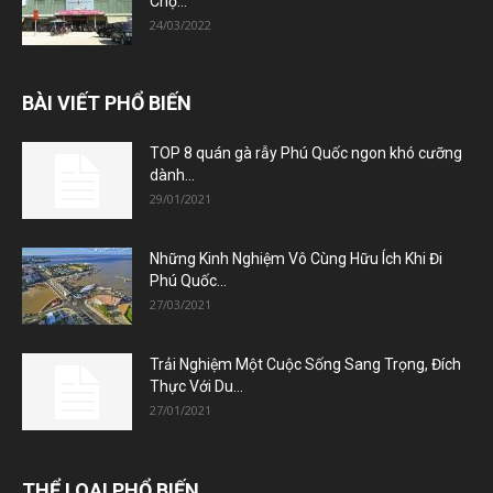
Chợ...
24/03/2022
BÀI VIẾT PHỔ BIẾN
TOP 8 quán gà rẫy Phú Quốc ngon khó cưỡng
dành...
29/01/2021
Những Kinh Nghiệm Vô Cùng Hữu Ích Khi Đi
Phú Quốc...
27/03/2021
Trải Nghiệm Một Cuộc Sống Sang Trọng, Đích
Thực Với Du...
27/01/2021
THỂ LOẠI PHỔ BIẾN