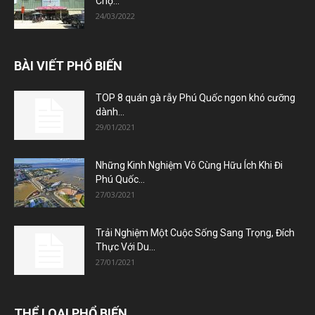
Chợ...
24/03/2022
BÀI VIẾT PHỔ BIẾN
TOP 8 quán gà rẫy Phú Quốc ngon khó cưỡng
dành...
29/01/2021
Những Kinh Nghiệm Vô Cùng Hữu Ích Khi Đi
Phú Quốc...
27/03/2021
Trải Nghiệm Một Cuộc Sống Sang Trọng, Đích
Thực Với Du...
27/01/2021
THỂ LOẠI PHỔ BIẾN