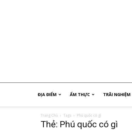
Phú
ĐỊA ĐIỂM
ẨM THỰC
TRÃI NGHIỆM
Trang Chủ
Tags
Phú quốc có gì
Quốc
Thẻ: Phú quốc có gì