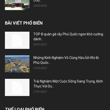
Chợ...
24/03/2022
BÀI VIẾT PHỔ BIẾN
TOP 8 quán gà rẫy Phú Quốc ngon khó cưỡng
dành...
29/01/2021
Những Kinh Nghiệm Vô Cùng Hữu Ích Khi Đi
Phú Quốc...
27/03/2021
Trải Nghiệm Một Cuộc Sống Sang Trọng, Đích
Thực Với Du...
27/01/2021
THỂ LOẠI PHỔ BIẾN