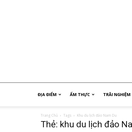
Phú
ĐỊA ĐIỂM
ẨM THỰC
TRÃI NGHIỆM
Trang Chủ
Tags
Khu du lịch đảo Nam Du
Quốc
Thẻ: khu du lịch đảo 