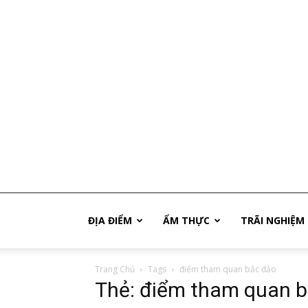
Phú
ĐỊA ĐIỂM
ẨM THỰC
TRÃI NGHIỆM
Trang Chủ
Tags
điểm tham quan bắc đảo
Quốc
Thẻ: điểm tham quan 