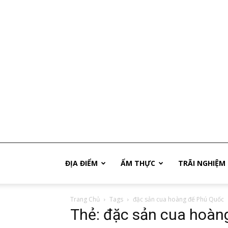
Phú
ĐỊA ĐIỂM
ẨM THỰC
TRÃI NGHIỆM
Trang Chủ
Tags
đặc sản cua hoàng đế Phú Quốc
Quốc
Thẻ: đặc sản cua hoàn