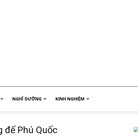
NGHĨ DƯỠNG
KINH NGHIỆM
g đế Phú Quốc