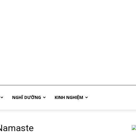
NGHĨ DƯỠNG
KINH NGHIỆM
 Namaste