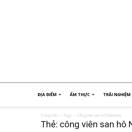
Phú
ĐỊA ĐIỂM
ẨM THỰC
TRÃI NGHIỆM
Trang Chủ
Tags
Công viên san hô Namaste
Quốc
Thẻ: công viên san hô