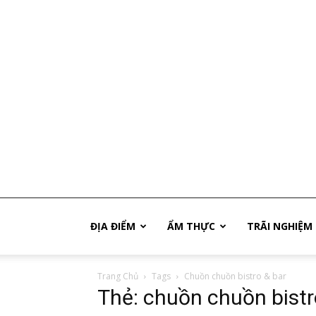
Phú
ĐỊA ĐIỂM
ẨM THỰC
TRÃI NGHIỆM
Trang Chủ
Tags
Chuồn chuồn bistro & bar
Quốc
Thẻ: chuồn chuồn bistr