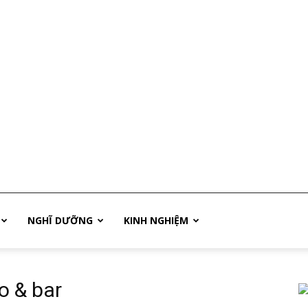
NGHĨ DƯỠNG
KINH NGHIỆM
o & bar