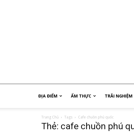
Phú
ĐỊA ĐIỂM
ẨM THỰC
TRÃI NGHIỆM
Trang Chủ
Tags
Cafe chuồn phú quốc
Quốc
Thẻ: cafe chuồn phú q