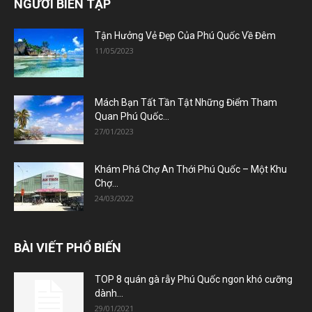
NGƯỜI BIÊN TẬP
Tận Hưởng Vẻ Đẹp Của Phú Quốc Về Đêm
11/05/2023
Mách Bạn Tất Tần Tật Những Điểm Tham
Quan Phú Quốc...
27/01/2023
Khám Phá Chợ An Thới Phú Quốc – Một Khu
Chợ...
24/03/2022
BÀI VIẾT PHỔ BIẾN
TOP 8 quán gà rẫy Phú Quốc ngon khó cưỡng
dành...
29/01/2021